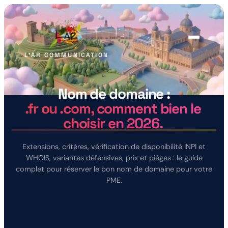
L'AR COMMUNICATION
Nom
de
domaine :
.fr ou .com, comment bien le
Impression
Sites web
choisir en 2026.
Bâches, affiches, PLV
Vitrines & e-commerce
Marquage
Signalétique
Extensions, critères, vérification de disponibilité INPI et
Véhicules & vitrines
Enseignes & vitrophanie
WHOIS, variantes défensives, prix et pièges : le guide
Textile
Social media
complet pour réserver le bon nom de domaine pour votre
Sérigraphie, broderie
Stratégie & contenus
PME.
Ads
Identité
Google & Meta Ads
Logo & charte graphique
Imprimerie
Goodies