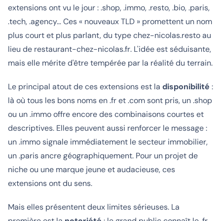
extensions ont vu le jour : .shop, .immo, .resto, .bio, .paris,
.tech, .agency… Ces « nouveaux TLD » promettent un nom
plus court et plus parlant, du type
chez-nicolas.resto
au
lieu de
restaurant-chez-nicolas.fr
. L'idée est séduisante,
mais elle mérite d'être tempérée par la réalité du terrain.
Le principal atout de ces extensions est la
disponibilité
:
là où tous les bons noms en .fr et .com sont pris, un .shop
ou un .immo offre encore des combinaisons courtes et
descriptives. Elles peuvent aussi renforcer le message :
un .immo signale immédiatement le secteur immobilier,
un .paris ancre géographiquement. Pour un projet de
niche ou une marque jeune et audacieuse, ces
extensions ont du sens.
Mais elles présentent deux limites sérieuses. La
première est la
notoriété
: le grand public connaît le .fr