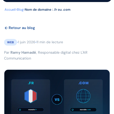
Accueil
Blog
Nom de domaine : .fr ou .com
Retour au blog
1 juin 2026
11 min de lecture
WEB
Par
Ramy Hamadé
, Responsable digital chez L'AR
Communication