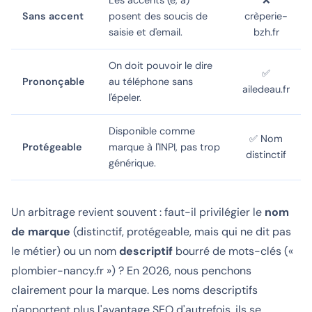
Sans accent
posent des soucis de
crèperie-
saisie et d'email.
bzh.fr
On doit pouvoir le dire
✅
Prononçable
au téléphone sans
ailedeau.fr
l'épeler.
Disponible comme
✅ Nom
Protégeable
marque à l'INPI, pas trop
distinctif
générique.
Un arbitrage revient souvent : faut-il privilégier le
nom
de marque
(distinctif, protégeable, mais qui ne dit pas
le métier) ou un nom
descriptif
bourré de mots-clés («
plombier-nancy.fr ») ? En 2026, nous penchons
clairement pour la marque. Les noms descriptifs
n'apportent plus l'avantage SEO d'autrefois, ils se