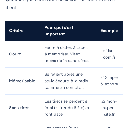
client.
Pourquoi c'est
Critère
Exemple
important
Facile à dicter, à taper,
✅ lar-
Court
à mémoriser. Visez
com.fr
moins de 15 caractères.
Se retient après une
✅ Simple
Mémorisable
seule écoute, à la radio
& sonore
comme au comptoir.
Les tirets se perdent à
⚠️ mon-
Sans tiret
l'oral (« tiret du 6 ? ») et
super-
font daté.
site.fr
Les accents (é, à)
❌