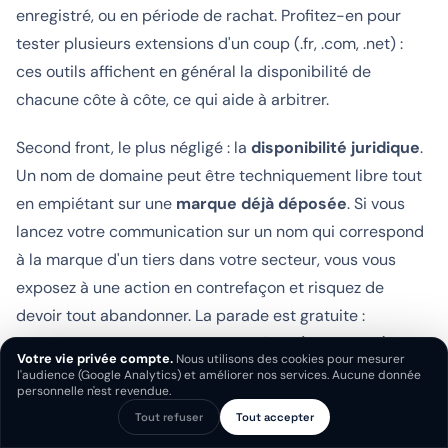
enregistré, ou en période de rachat. Profitez-en pour
tester plusieurs extensions d'un coup (.fr, .com, .net) :
ces outils affichent en général la disponibilité de
chacune côte à côte, ce qui aide à arbitrer.
Second front, le plus négligé : la
disponibilité juridique
.
Un nom de domaine peut être techniquement libre tout
en empiétant sur une
marque déjà déposée
. Si vous
lancez votre communication sur un nom qui correspond
à la marque d'un tiers dans votre secteur, vous vous
exposez à une action en contrefaçon et risquez de
devoir tout abandonner. La parade est gratuite :
consultez la base de données de l'INPI (data.inpi.fr) et
Votre vie privée compte.
Nous utilisons des cookies pour mesurer
vérifiez qu'aucune marque identique ou proche n'existe
l'audience (Google Analytics) et améliorer nos services. Aucune donnée
personnelle n'est revendue.
dans votre domaine d'activité. C'est exactement la
Tout refuser
Tout accepter
Chat
WhatsApp
Appeler
démarche que nous détaillons dans notre guide pour