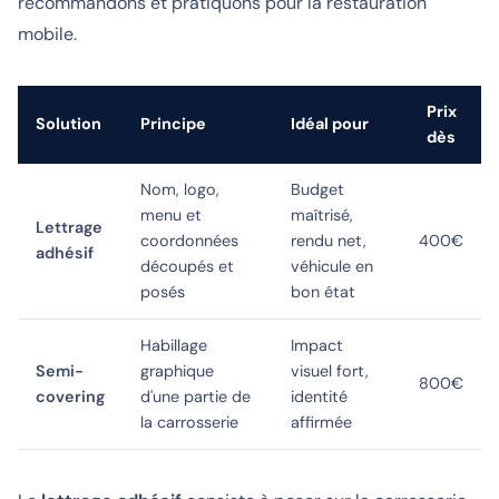
recommandons et pratiquons pour la restauration
mobile.
Prix
Solution
Principe
Idéal pour
dès
Nom, logo,
Budget
menu et
maîtrisé,
Lettrage
coordonnées
rendu net,
400€
adhésif
découpés et
véhicule en
posés
bon état
Habillage
Impact
Semi-
graphique
visuel fort,
800€
covering
d'une partie de
identité
la carrosserie
affirmée