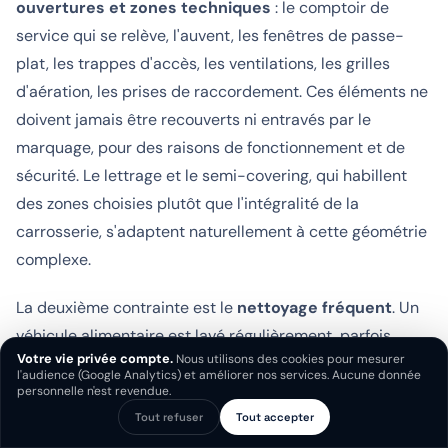
ouvertures et zones techniques
: le comptoir de
service qui se relève, l'auvent, les fenêtres de passe-
plat, les trappes d'accès, les ventilations, les grilles
d'aération, les prises de raccordement. Ces éléments ne
doivent jamais être recouverts ni entravés par le
marquage, pour des raisons de fonctionnement et de
sécurité. Le lettrage et le semi-covering, qui habillent
des zones choisies plutôt que l'intégralité de la
carrosserie, s'adaptent naturellement à cette géométrie
complexe.
La deuxième contrainte est le
nettoyage fréquent
. Un
véhicule alimentaire est lavé régulièrement, parfois
Votre vie privée compte.
Nous utilisons des cookies pour mesurer
quotidiennement, avec des produits dégraissants et de
l'audience (Google Analytics) et améliorer nos services. Aucune donnée
l'eau sous pression. Le marquage doit résister à ces
personnelle n'est revendue.
sollicitations répétées sans se décoller ni se ternir. C'est
Tout refuser
Tout accepter
Chat
WhatsApp
Appeler
pourquoi la qualité des adhésifs est déterminante : nous