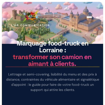
L'AR COMMUNICATION
Marquage
food-truck
en
Lorraine
:
Impression
Sites web
transformer son camion en
Bâches, affiches, PLV
Vitrines & e-commerce
aimant à clients.
Marquage
Signalétique
Véhicules & vitrines
Enseignes & vitrophanie
Lettrage et semi-covering, lisibilité du menu et des prix à
Textile
Social media
distance, contraintes du véhicule alimentaire et signalétique
Sérigraphie, broderie
Stratégie & contenus
d'appoint : le guide pour faire de votre food-truck un
support qui attire les clients.
Ads
Identité
Google & Meta Ads
Logo & charte graphique
Imprimerie
Goodies